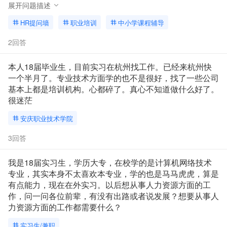
的工作。现在很迷茫，考了教师资格证，是不是应该找个学校安心
展开问题描述
当老师？
HR提问墙
职业培训
中小学课程辅导
2回答
本人18届毕业生，目前实习在杭州找工作。已经来杭州快
一个半月了。专业技术方面学的也不是很好，找了一些公司
基本上都是培训机构。心都碎了。真心不知道做什么好了。
很迷茫
安庆职业技术学院
3回答
我是18届实习生，学历大专，在校学的是计算机网络技术
专业，其实本身不太喜欢本专业，学的也是马马虎虎，算是
有点能力，现在在外实习。以后想从事人力资源方面的工
作，问一问各位前辈，有没有出路或者说发展？想要从事人
力资源方面的工作都需要什么？
实习生/兼职