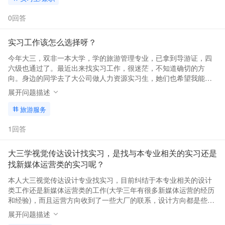
0回答
实习工作该怎么选择呀？
今年大三，双非一本大学，学的旅游管理专业，已拿到导游证，四
六级也通过了。最近出来找实习工作，很迷茫，不知道确切的方
向。身边的同学去了大公司做人力资源实习生，她们也希望我能够
往这方向发展。现在不知道是继续找本专业相关的实习工作，还是
展开问题描述
选择从事人力与行政。
旅游服务
1回答
大三学视觉传达设计找实习，是找与本专业相关的实习还是
找新媒体运营类的实习呢？
本人大三视觉传达设计专业找实习，目前纠结于本专业相关的设计
类工作还是新媒体运营类的工作(大学三年有很多新媒体运营的经历
和经验)，而且运营方向收到了一些大厂的联系，设计方向都是些中
小微企业。 以后打算赚钱考公或考设计类研究生，害怕运营一直干
展开问题描述
下去会把本专业技术忘光了，影响考研。😭