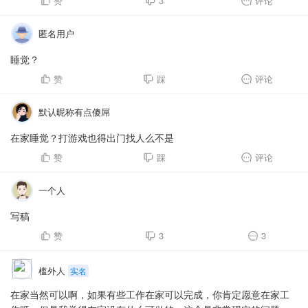
赞
3
评论
匿名用户
睡觉？
赞
踩
评论
默认昵称有点傻屌
在家睡觉？打游戏也得出门找人么不是
赞
踩
评论
一个人
写稿
赞
3
3
槛外人
实名
在家当然可以啊，如果有些工作在家可以完成，你肯定愿意在家工