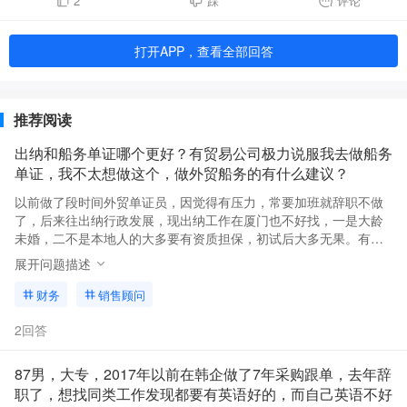
2
踩
评论
打开APP，查看全部回答
推荐阅读
出纳和船务单证哪个更好？有贸易公司极力说服我去做船务
单证，我不太想做这个，做外贸船务的有什么建议？
以前做了段时间外贸单证员，因觉得有压力，常要加班就辞职不做
了，后来往出纳行政发展，现出纳工作在厦门也不好找，一是大龄
未婚，二不是本地人的大多要有资质担保，初试后大多无果。有家
贸易公司看我之前做过单证，主动电邀我去应聘船务，笔试测英
展开问题描述
语，英语有点基础，但之前心里对此工作有点阴影
财务
销售顾问
2回答
87男，大专，2017年以前在韩企做了7年采购跟单，去年辞
职了，想找同类工作发现都要有英语好的，而自己英语不好